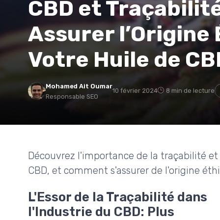
CBD et Traçabili
Assurer l’Origine
Votre Huile de C
Mohamed Ait Oumar
10 février 2024
8 min de lecture
Responsable SEO
Découvrez l'importance de la traçabilité 
CBD, et comment s'assurer de l'origine éth
L'Essor de la Traçabilité dans
l'Industrie du CBD: Plus