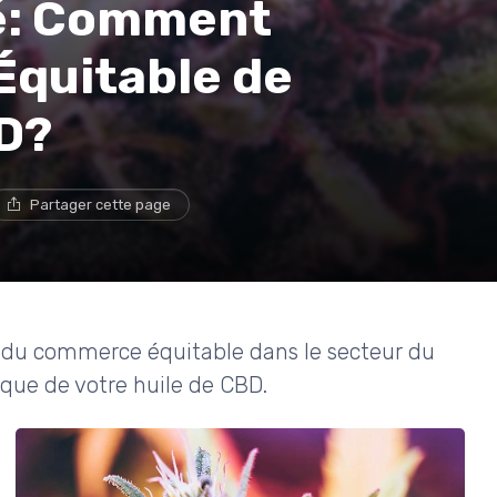
té: Comment
 Équitable de
BD?
Partager cette page
et du commerce équitable dans le secteur du
ique de votre huile de CBD.