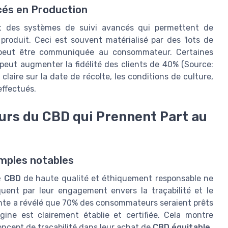
cés en Production
t des systèmes de suivi avancés qui permettent de
duit. Ceci est souvent matérialisé par des 'lots de
et peut être communiquée au consommateur. Certaines
 peut augmenter la fidélité des clients de 40% (Source:
claire sur la date de récolte, les conditions de culture,
effectués.
urs du CBD qui Prennent Part au
emples notables
e CBD
de haute qualité et éthiquement responsable ne
quent par leur engagement envers la traçabilité et le
ente a révélé que 70% des consommateurs seraient prêts
ine est clairement établie et certifiée. Cela montre
ncept de traçabilité dans leur achat de
CBD équitable
.