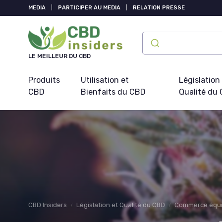
Panneau de gestion des cookies
MEDIA
|
PARTICIPER AU MEDIA
|
RELATION PRESSE
LE MEILLEUR DU CBD
Produits
Utilisation et
Législation
CBD
Bienfaits du CBD
Qualité du
CBD Insiders
Législation et Qualité du CBD
Commerce équi