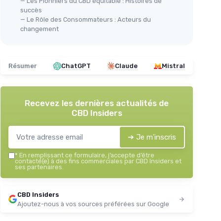
— Les Pionniers du CBD équitable : Histoires de
succès
— Le Rôle des Consommateurs : Acteurs du
changement
Résumer
ChatGPT
Claude
Mistral
Recevez les dernières actualités de
CBD Insiders
➔ Je m'inscris
*
En remplissant ce formulaire, j’accepte d’être
contacté(e) à des fins commerciales par CBD Insiders et
ses partenaires.
CBD Insiders
Ajoutez-nous à vos sources préférées sur Google