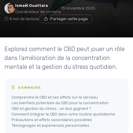
Ismaël Ouattara
13 novembre 2023
Coordinateur de contenu
8 min de lecture
Partager cette page
Explorez comment le CBD peut jouer un rôle
dans l'amélioration de la concentration
mentale et la gestion du stress quotidien.
SOMMAIRE
Comprendre le CBD et ses effets sur le cerveau
Les bienfaits potentiels du CBD pour la concentration
CBD et gestion du stress : un duo gagnant ?
Comment intégrer le CBD dans votre routine quotidienne
Précautions et effets secondaires possibles
Témoignages et expériences personnelles