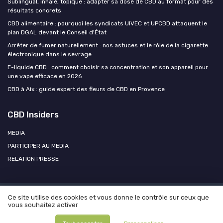
Sublingual, inhalé, topique : adapter sa dose de CBD au format pour des
résultats concrets
CBD alimentaire : pourquoi les syndicats UIVEC et UPCBD attaquent le
plan DGAL devant le Conseil d'État
Arrêter de fumer naturellement : nos astuces et le rôle de la cigarette
électronique dans le sevrage
E-liquide CBD : comment choisir sa concentration et son appareil pour
une vape efficace en 2026
CBD à Aix : guide expert des fleurs de CBD en Provence
CBD Insiders
MEDIA
PARTICIPER AU MEDIA
RELATION PRESSE
Ce site utilise des cookies et vous donne le contrôle sur ceux que
Mentions légales
Politique de confidentialité
Participer au
vous souhaitez activer
média ?
Contacter CBD Insiders
© CBD Insiders 2026