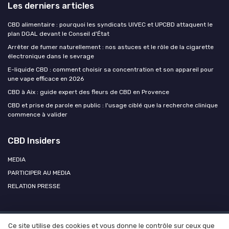
Les derniers articles
CBD alimentaire : pourquoi les syndicats UIVEC et UPCBD attaquent le
plan DGAL devant le Conseil d'État
Arrêter de fumer naturellement : nos astuces et le rôle de la cigarette
électronique dans le sevrage
E-liquide CBD : comment choisir sa concentration et son appareil pour
une vape efficace en 2026
CBD à Aix : guide expert des fleurs de CBD en Provence
CBD et prise de parole en public : l'usage ciblé que la recherche clinique
commence à valider
CBD Insiders
MEDIA
PARTICIPER AU MEDIA
RELATION PRESSE
Ce site utilise des cookies et vous donne le contrôle sur ceux que
Mentions légales
Politique de confidentialité
Participer au