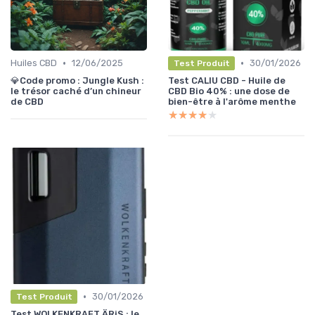
•
•
Huiles CBD
12/06/2025
30/01/2026
Test Produit
💎Code promo : Jungle Kush :
Test CALIU CBD - Huile de
le trésor caché d’un chineur
CBD Bio 40% : une dose de
de CBD
bien-être à l'arôme menthe
★★★★★
★★★★★
•
30/01/2026
Test Produit
Test WOLKENKRAFT ÄRiS : le