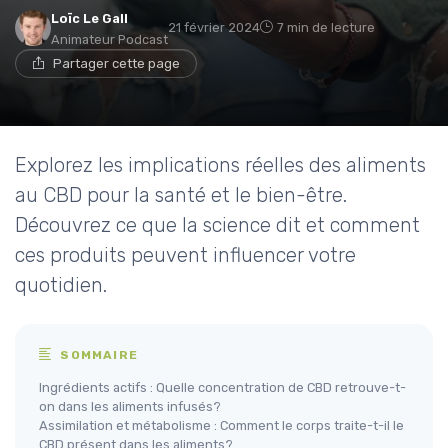
Loïc Le Gall
21 février 2024
7 min de lecture
Animateur Podcast
Partager cette page
Explorez les implications réelles des aliments
au CBD pour la santé et le bien-être.
Découvrez ce que la science dit et comment
ces produits peuvent influencer votre
quotidien.
SOMMAIRE
Ingrédients actifs : Quelle concentration de CBD retrouve-t-
on dans les aliments infusés?
Assimilation et métabolisme : Comment le corps traite-t-il le
CBD présent dans les aliments?