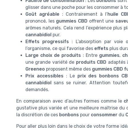
Facilité de consommation
: Les
bonbons
sont 
glisser dans une poche pour les consommer à to
Goût agréable
: Contrairement à l’
huile CB
prononcé, les
gummies CBD
offrent une
save
arômes naturels. Cela rend l’expérience plus p
cannabidiol
pur.
Effets progressifs
: L’absorption par voie 
l’organisme, ce qui favorise des
effets
plus dura
Large choix de produits
: Entre
gummies
,
ch
une grande variété de
produits CBD
adaptés à
Greeneo
proposent même des
gummies CBD fu
Prix accessibles
: Le
prix des bonbons C
cannabidiol
sans se ruiner. Attention toutef
demandés.
En comparaison avec d’autres formes comme le
c
gustative plus variée et une meilleure maîtrise du
la discrétion de ces
bonbons
pour
consommer
du
Pour aller plus loin dans le choix de votre forme idé