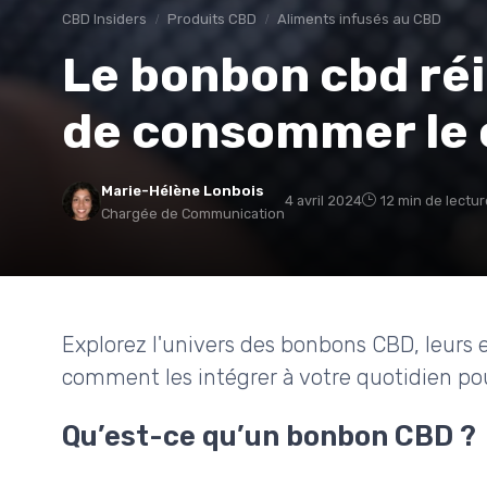
CBD Insiders
Produits CBD
Aliments infusés au CBD
Le bonbon cbd réi
de consommer le 
Marie-Hélène Lonbois
4 avril 2024
12 min de lectur
Chargée de Communication
Explorez l'univers des bonbons CBD, leurs eff
comment les intégrer à votre quotidien pour
Qu’est-ce qu’un bonbon CBD ?