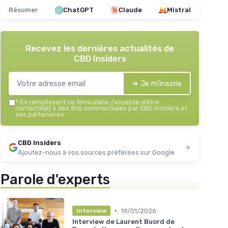
Résumer
ChatGPT
Claude
Mistral
Recevez les dernières actualités de
CBD Insiders
➔ Je m'inscris
*
En remplissant ce formulaire, j’accepte d’être
contacté(e) à des fins commerciales par CBD Insiders et
ses partenaires.
CBD Insiders
Ajoutez-nous à vos sources préférées sur Google
Parole d'experts
•
19/01/2026
Interview
Interview de Laurent Buord de