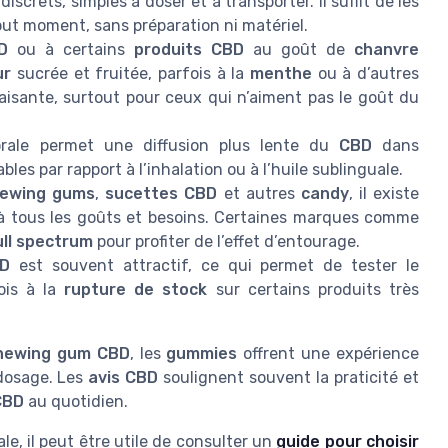
discrets, simples à doser et à transporter. Il suffit de les
ut moment, sans préparation ni matériel.
D
ou à certains
produits CBD
au goût de
chanvre
ur
sucrée et fruitée, parfois à la
menthe
ou à d’autres
laisante, surtout pour ceux qui n’aiment pas le goût du
orale permet une diffusion plus lente du
CBD
dans
bles par rapport à l’inhalation ou à l’huile sublinguale.
ewing gums
,
sucettes CBD
et autres
candy
, il existe
 tous les goûts et besoins. Certaines marques comme
ll spectrum
pour profiter de l’effet d’entourage.
BD
est souvent attractif, ce qui permet de tester le
ois à la
rupture de stock
sur certains produits très
hewing gum CBD
, les
gummies
offrent une expérience
 dosage. Les
avis CBD
soulignent souvent la praticité et
CBD
au quotidien.
ale, il peut être utile de consulter un
guide pour choisir