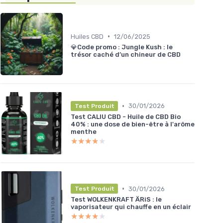
•
Huiles CBD
12/06/2025
💎Code promo : Jungle Kush : le
trésor caché d’un chineur de CBD
•
30/01/2026
Test Produit
Test CALIU CBD - Huile de CBD Bio
40% : une dose de bien-être à l'arôme
menthe
★★★★★
★★★★★
•
30/01/2026
Test Produit
Test WOLKENKRAFT ÄRiS : le
vaporisateur qui chauffe en un éclair
★★★★★
★★★★★