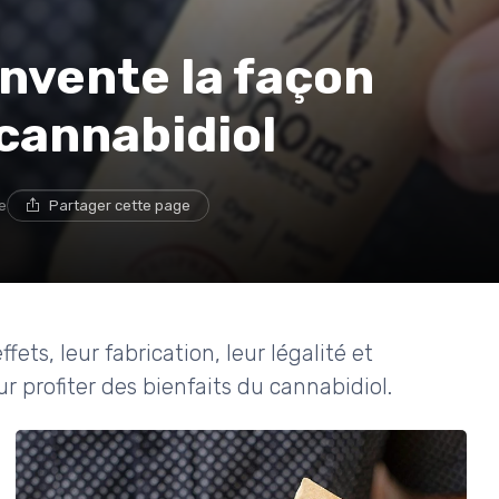
nvente la façon
cannabidiol
e
Partager cette page
ets, leur fabrication, leur légalité et
 profiter des bienfaits du cannabidiol.