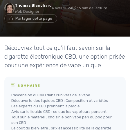
Thomas Blanchard
4 avril 2024
16 min de lecture
Web Designer
Partager cette page
Découvrez tout ce qu'il faut savoir sur la
cigarette électronique CBD, une option prisée
pour une expérience de vape unique.
SOMMAIRE
L'ascension du CBD dans l'univers de la vape
Découverte des liquides CBD : Composition et variétés
Les experts du CBD prennent la parole
Avis sur le liquide CBD : ce que les vapoteurs pensent
Tout sur le matériel : choisir le bon vape pen ou pod pour
son CBD
Le coût du bien-être : prix et accessibilité de la cigarette