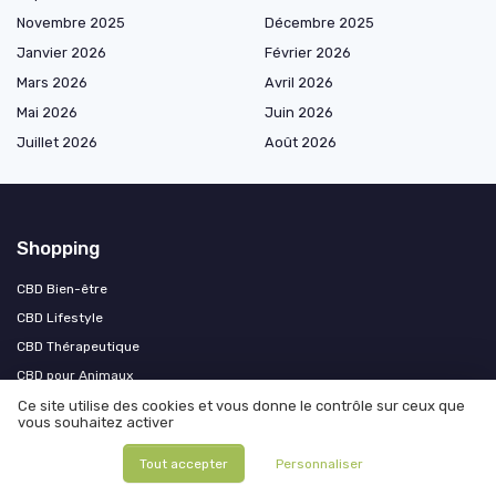
Novembre 2025
Décembre 2025
Janvier 2026
Février 2026
Mars 2026
Avril 2026
Mai 2026
Juin 2026
Juillet 2026
Août 2026
Shopping
CBD Bien-être
CBD Lifestyle
CBD Thérapeutique
CBD pour Animaux
Accessoires CBD
Ce site utilise des cookies et vous donne le contrôle sur ceux que
vous souhaitez activer
Les plus lus
Tout accepter
Personnaliser