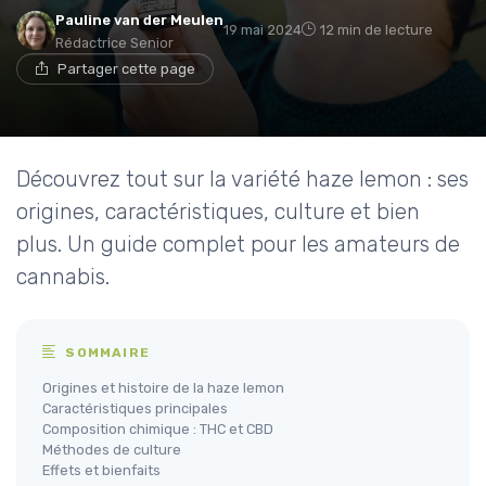
Pauline van der Meulen
19 mai 2024
12 min de lecture
Rédactrice Senior
Partager cette page
Découvrez tout sur la variété haze lemon : ses
origines, caractéristiques, culture et bien
plus. Un guide complet pour les amateurs de
cannabis.
SOMMAIRE
Origines et histoire de la haze lemon
Caractéristiques principales
Composition chimique : THC et CBD
Méthodes de culture
Effets et bienfaits