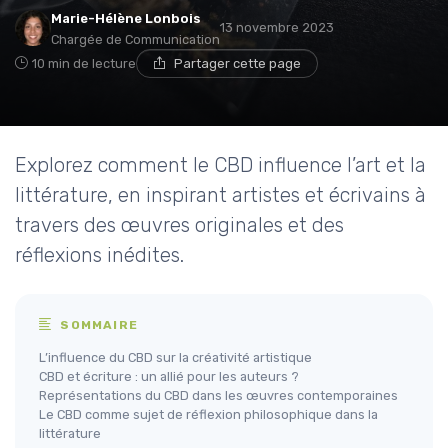
Marie-Hélène Lonbois
13 novembre 2023
Chargée de Communication
10 min de lecture
Partager cette page
Explorez comment le CBD influence l’art et la
littérature, en inspirant artistes et écrivains à
travers des œuvres originales et des
réflexions inédites.
SOMMAIRE
L’influence du CBD sur la créativité artistique
CBD et écriture : un allié pour les auteurs ?
Représentations du CBD dans les œuvres contemporaines
Le CBD comme sujet de réflexion philosophique dans la
littérature