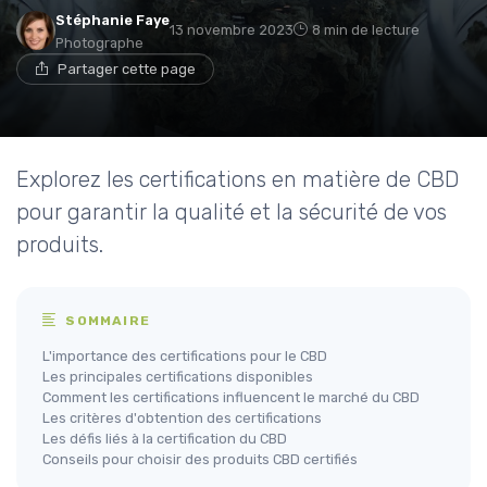
Stéphanie Faye
13 novembre 2023
8 min de lecture
Photographe
Partager cette page
Explorez les certifications en matière de CBD
pour garantir la qualité et la sécurité de vos
produits.
SOMMAIRE
L'importance des certifications pour le CBD
Les principales certifications disponibles
Comment les certifications influencent le marché du CBD
Les critères d'obtention des certifications
Les défis liés à la certification du CBD
Conseils pour choisir des produits CBD certifiés