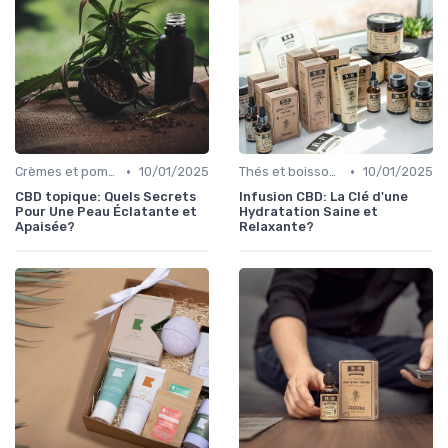
•
•
Crèmes et pommades
10/01/2025
Thés et boissons infusés
10/01/2025
CBD topique: Quels Secrets
Infusion CBD: La Clé d'une
Pour Une Peau Éclatante et
Hydratation Saine et
Apaisée?
Relaxante?