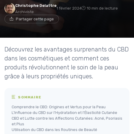
Christophe Delattre
1 février 2024
10 min de lecture
Archiviste
Partager cette page
Découvrez les avantages surprenants du CBD
dans les cosmétiques et comment ces
produits révolutionnent le soin de la peau
grâce à leurs propriétés uniques.
SOMMAIRE
Comprendre le CBD: Origines et Vertus pour la Peau
L'Influence du CBD sur l'Hydratation et l'Élasticité Cutanée
CBD et Lutte contre les Affections Cutanées: Acné, Psoriasis
et Plus
Utilisation du CBD dans les Routines de Beauté