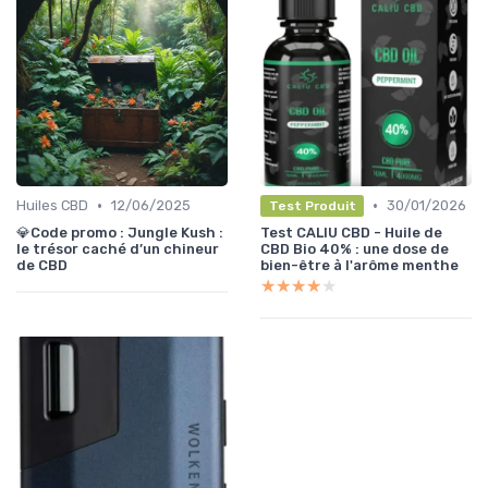
•
•
Huiles CBD
12/06/2025
30/01/2026
Test Produit
💎Code promo : Jungle Kush :
Test CALIU CBD - Huile de
le trésor caché d’un chineur
CBD Bio 40% : une dose de
de CBD
bien-être à l'arôme menthe
★★★★★
★★★★★