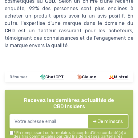
cosmétiques au
CBD
. Selon un chiffre d'une récente
enquête, 92% des personnes sont plus enclines à
acheter un produit après avoir lu un avis positif. En
outre, l'expertise d'une marque dans le domaine du
CBD
est un facteur rassurant pour les acheteurs,
témoignant des connaissances et de l'engagement de
la marque envers la qualité.
Résumer
ChatGPT
Claude
Mistral
Recevez les dernières actualités de
CBD Insiders
➔ Je m'inscris
*
En remplissant ce formulaire, j’accepte d’être contacté(e) à
des fins commerciales par CBD Insiders et ses partenaires.