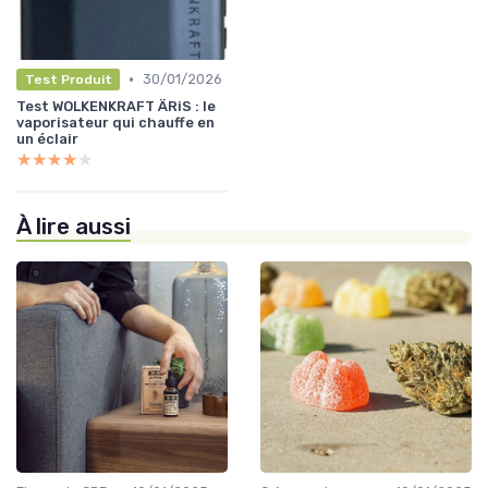
•
30/01/2026
Test Produit
Test WOLKENKRAFT ÄRiS : le
vaporisateur qui chauffe en
un éclair
★★★★★
★★★★★
À lire aussi