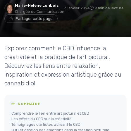
Marie-Hélène Lonbois
6 janvier 2024
9 min de lecture
Chargée de Communication
Partager cette page
Explorez comment le CBD influence la
créativité et la pratique de l’art pictural.
Découvrez les liens entre relaxation,
inspiration et expression artistique grâce au
cannabidiol.
SOMMAIRE
Comprendre le lien entre art pictural et CBD
Les effets du CBD sur la créativité
Témoignages d’artistes utilisant le CBD
CBD et gestion des émotions dans la création picturale