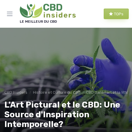
Panneau de gestion des cookies
TOPs
LE MEILLEUR DU CBD
CBD Insiders
Histoire et Culture du CBD
CBD dans l'art et la littér
L'Art Pictural et le CBD: Une
Source d'Inspiration
Intemporelle?