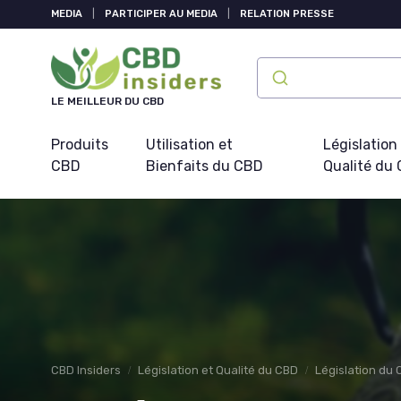
Panneau de gestion des cookies
MEDIA
|
PARTICIPER AU MEDIA
|
RELATION PRESSE
LE MEILLEUR DU CBD
Produits
Utilisation et
Législation
CBD
Bienfaits du CBD
Qualité du
CBD Insiders
Législation et Qualité du CBD
Législation du