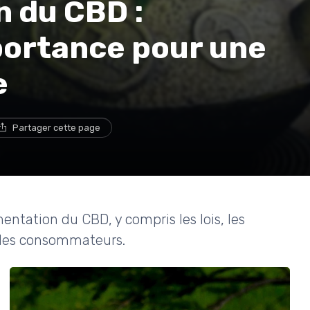
 du CBD :
portance pour une
e
Partager cette page
entation du CBD, y compris les lois, les
r les consommateurs.