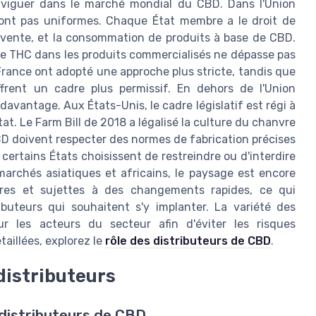
aviguer dans le marché mondial du CBD. Dans l'Union
sont pas uniformes. Chaque État membre a le droit de
la vente, et la consommation de produits à base de CBD.
e THC dans les produits commercialisés ne dépasse pas
France ont adopté une approche plus stricte, tandis que
frent un cadre plus permissif. En dehors de l'Union
avantage. Aux États-Unis, le cadre législatif est régi à
at. Le Farm Bill de 2018 a légalisé la culture du chanvre
CBD doivent respecter des normes de fabrication précises
ertains États choisissent de restreindre ou d'interdire
rchés asiatiques et africains, le paysage est encore
ires et sujettes à des changements rapides, ce qui
ibuteurs qui souhaitent s'y implanter. La variété des
r les acteurs du secteur afin d'éviter les risques
aillées, explorez le
rôle des distributeurs de CBD
.
distributeurs
distributeurs de CBD