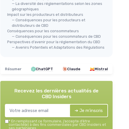
— La diversité des réglementations selon les zones
géographiques
Impact sur les producteurs et distributeurs
— Conséquences pour les producteurs et
distributeurs de CBD
Conséquences pour les consommateurs
— Conséquences pour les consommateurs de CBD
Perspectives d'avenir pour la réglementation du CBD
— Avenirs Potentiels et Adaptations des Régulations
Résumer
ChatGPT
Claude
Mistral
Recevez les dernières actualités de
CBD Insiders
➔ Je m'inscris
*
En remplissant ce formulaire, j’accepte d’être
contacté(e) à des fins commerciales par CBD Insiders et
ses partenaires.