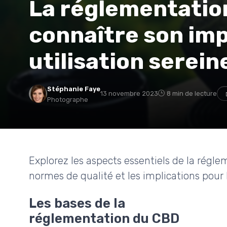
La réglementation
connaître son im
utilisation serein
Stéphanie Faye
13 novembre 2023
8 min de lecture
Photographe
Explorez les aspects essentiels de la réglem
normes de qualité et les implications pou
Les bases de la
réglementation du CBD