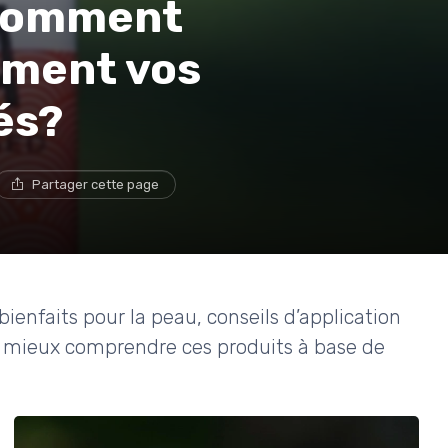
 Comment
ement vos
és?
Partager cette page
bienfaits pour la peau, conseils d’application
ur mieux comprendre ces produits à base de