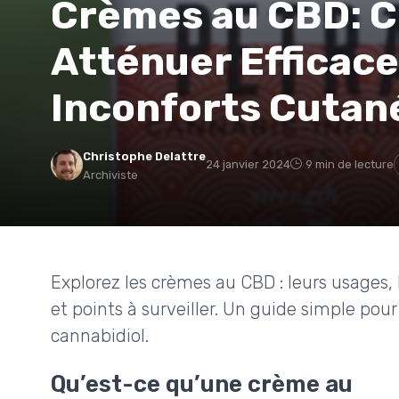
Crèmes au CBD:
Atténuer Efficac
Inconforts Cutan
Christophe Delattre
24 janvier 2024
9 min de lecture
Archiviste
Explorez les crèmes au CBD : leurs usages, 
et points à surveiller. Un guide simple po
cannabidiol.
Qu’est-ce qu’une crème au