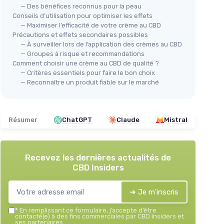
— Des bénéfices reconnus pour la peau
Conseils d’utilisation pour optimiser les effets
— Maximiser l’efficacité de votre crème au CBD
Précautions et effets secondaires possibles
— À surveiller lors de l’application des crèmes au CBD
— Groupes à risque et recommandations
Comment choisir une crème au CBD de qualité ?
— Critères essentiels pour faire le bon choix
— Reconnaître un produit fiable sur le marché
Résumer
ChatGPT
Claude
Mistral
Recevez les dernières actualités de
CBD Insiders
➔ Je m'inscris
*
En remplissant ce formulaire, j’accepte d’être
contacté(e) à des fins commerciales par CBD Insiders et
ses partenaires.